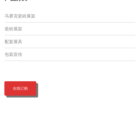
马赛克瓷砖展架
瓷砖展架
配套展具
包装宣传
在线订购