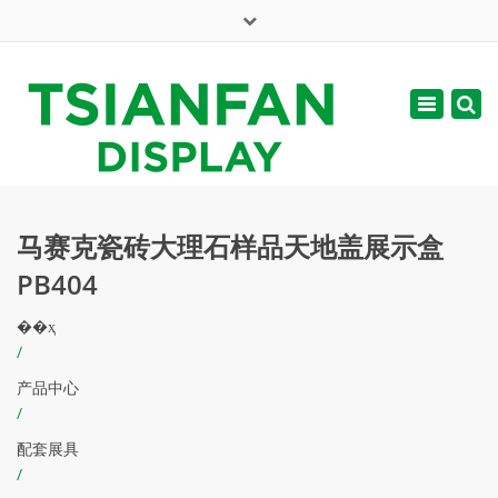
×
English
Toggle
周一 - 周六: 7:00 - 17:00
navigatio
web@tsianfan.com
马赛克瓷砖大理石样品天地盖展示盒
PB404
��ҳ
/
产品中心
/
配套展具
/