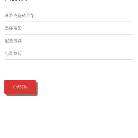
马赛克瓷砖展架
瓷砖展架
配套展具
包装宣传
在线订购