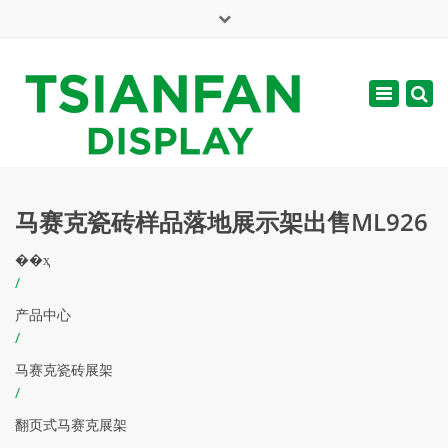
×
English
Toggle
周一 - 周六: 7:00 - 17:00
navigatio
web@tsianfan.com
马赛克瓷砖样品落地展示架出售ML926
��ҳ
/
产品中心
/
马赛克瓷砖展架
/
翻页式马赛克展架