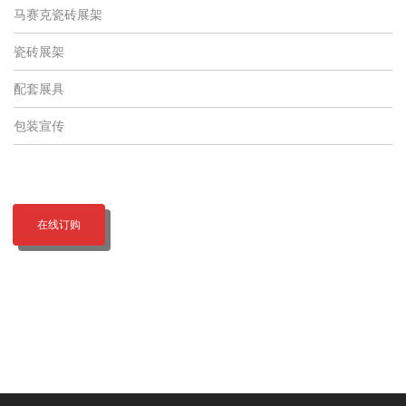
马赛克瓷砖展架
瓷砖展架
配套展具
包装宣传
在线订购