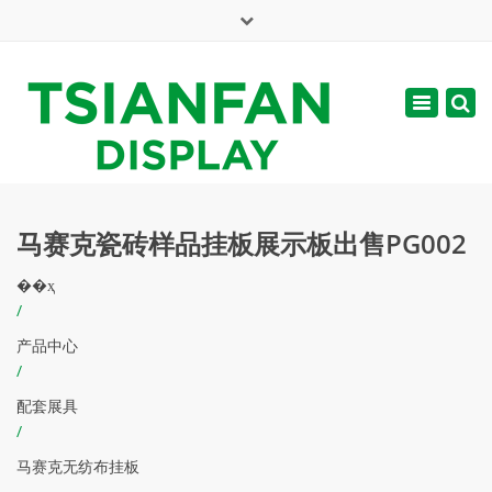
×
English
Toggle
周一 - 周六: 7:00 - 17:00
navigatio
web@tsianfan.com
马赛克瓷砖样品挂板展示板出售PG002
��ҳ
/
产品中心
/
配套展具
/
马赛克无纺布挂板