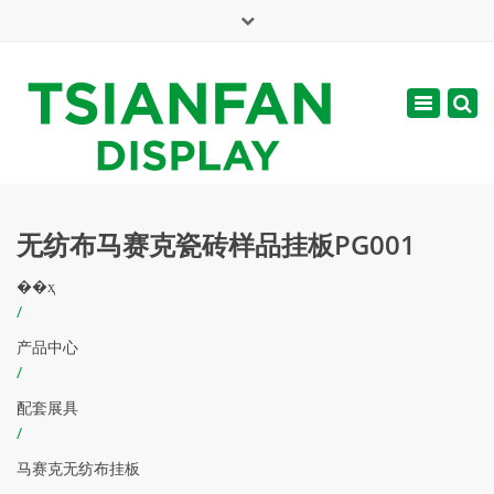
×
English
Toggle
周一 - 周六: 7:00 - 17:00
navigatio
web@tsianfan.com
无纺布马赛克瓷砖样品挂板PG001
��ҳ
/
产品中心
/
配套展具
/
马赛克无纺布挂板