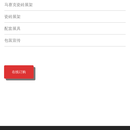
马赛克瓷砖展架
瓷砖展架
配套展具
包装宣传
在线订购