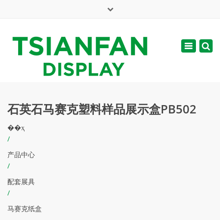
×
English
Toggle
周一 - 周六: 7:00 - 17:00
navigatio
web@tsianfan.com
石英石马赛克塑料样品展示盒PB502
��ҳ
/
产品中心
/
配套展具
/
马赛克纸盒