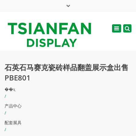
×
English
Toggle
周一 - 周六: 7:00 - 17:00
navigatio
web@tsianfan.com
石英石马赛克瓷砖样品翻盖展示盒出售
PBE801
��ҳ
/
产品中心
/
配套展具
/