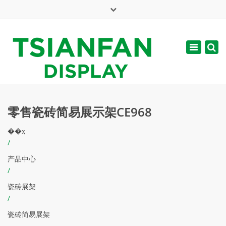
×
English
Toggle
周一 - 周六: 7:00 - 17:00
navigatio
web@tsianfan.com
零售瓷砖简易展示架CE968
��ҳ
/
产品中心
/
瓷砖展架
/
瓷砖简易展架