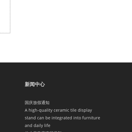
新闻中心
国庆放假通知
A high-quality ceramic tile display
stand can be integrated into furniture
and daily life