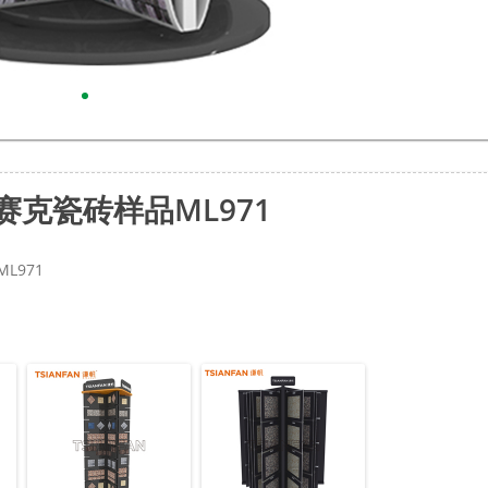
赛克瓷砖样品ML971
L971