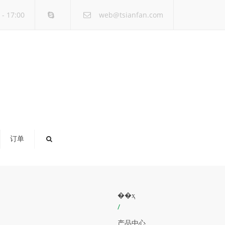
×
- 17:00
web@tsianfan.com
订单
��ҳ
/
产品中心