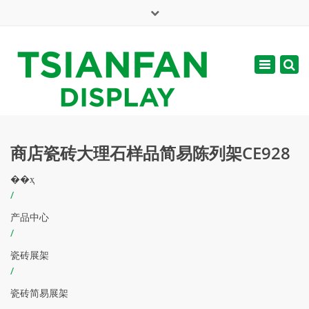
×
English
Toggle
周一 - 周六: 7:00 - 17:00
navigatio
web@tsianfan.com
商店瓷砖大理石样品简易陈列架CE928
��ҳ
/
产品中心
/
瓷砖展架
/
瓷砖简易展架