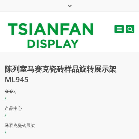
×
English
Toggle
周一 - 周六: 7:00 - 17:00
navigatio
web@tsianfan.com
陈列室马赛克瓷砖样品旋转展示架
ML945
��ҳ
/
产品中心
/
马赛克瓷砖展架
/