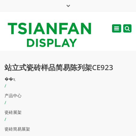
×
English
Toggle
周一 - 周六: 7:00 - 17:00
navigatio
web@tsianfan.com
站立式瓷砖样品简易陈列架CE923
��ҳ
/
产品中心
/
瓷砖展架
/
瓷砖简易展架