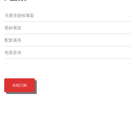
马赛克瓷砖展架
瓷砖展架
配套展具
包装宣传
在线订购