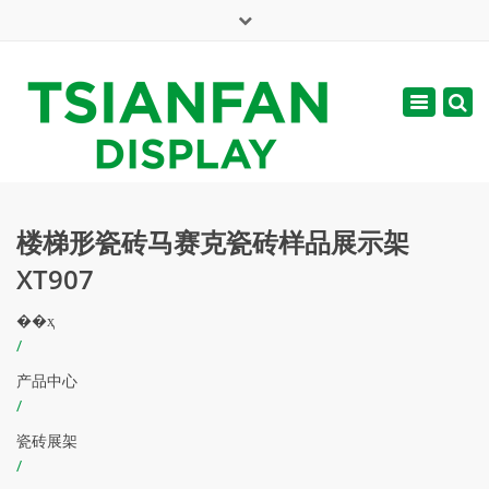
×
English
Toggle
周一 - 周六: 7:00 - 17:00
navigatio
web@tsianfan.com
楼梯形瓷砖马赛克瓷砖样品展示架
XT907
��ҳ
/
产品中心
/
瓷砖展架
/