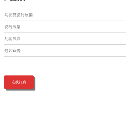
马赛克瓷砖展架
瓷砖展架
配套展具
包装宣传
在线订购