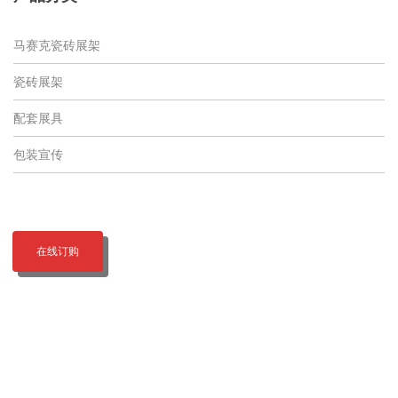
马赛克瓷砖展架
瓷砖展架
配套展具
包装宣传
在线订购