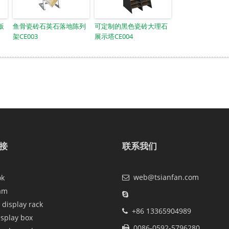
板
鱼骨瓷砖石英石落地陈列
可定制的黑色瓷砖大理石
架CE003
展示塔CE004
接
联系我们
web@tsianfan.com
ok
am
 display rack
+86 13365904989
isplay box
0086-0592-5796280