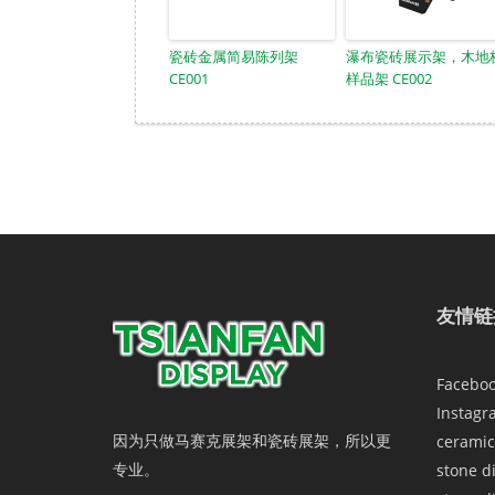
瓷砖金属简易陈列架
瀑布瓷砖展示架，木地
CE001
样品架 CE002
友情链
Facebo
Instagr
因为只做马赛克展架和瓷砖展架，所以更
ceramic
专业。
stone d