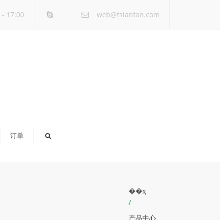
×
- 17:00
web@tsianfan.com
订单
��ҳ
/
产品中心