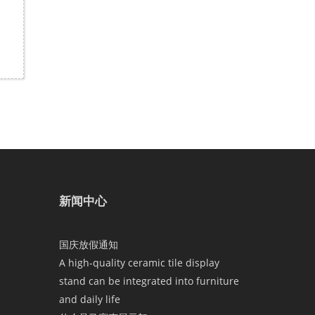
新闻中心
国庆放假通知
A high-quality ceramic tile display
stand can be integrated into furniture
and daily life