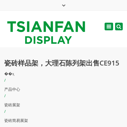
×
English
Toggle
周一 - 周六: 7:00 - 17:00
navigatio
web@tsianfan.com
瓷砖样品架，大理石陈列架出售CE915
��ҳ
/
产品中心
/
瓷砖展架
/
瓷砖简易展架