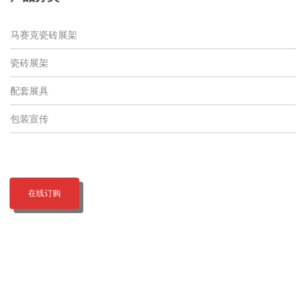
马赛克瓷砖展架
瓷砖展架
配套展具
包装宣传
在线订购