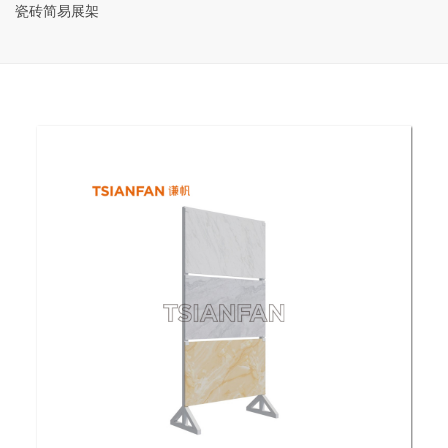
瓷砖简易展架