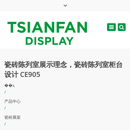
×
English
Toggle
周一 - 周六: 7:00 - 17:00
navigatio
web@tsianfan.com
瓷砖陈列室展示理念，瓷砖陈列室柜台
设计 CE905
��ҳ
/
产品中心
/
瓷砖展架
/