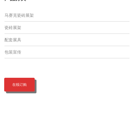
马赛克瓷砖展架
瓷砖展架
配套展具
包装宣传
在线订购