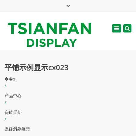
×
English
Toggle
周一 - 周六: 7:00 - 17:00
navigatio
web@tsianfan.com
平铺示例显示cx023
��ҳ
/
产品中心
/
瓷砖展架
/
瓷砖斜躺展架