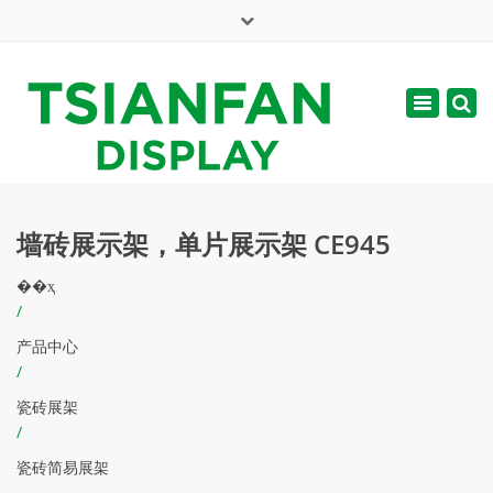
×
English
Toggle
周一 - 周六: 7:00 - 17:00
navigatio
web@tsianfan.com
墙砖展示架，单片展示架 CE945
��ҳ
/
产品中心
/
瓷砖展架
/
瓷砖简易展架