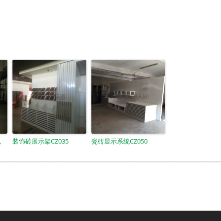
色
装饰砖展示架CZ035
瓷砖显示系统CZ050