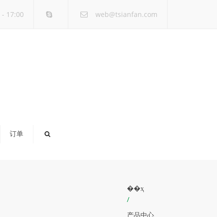
×
- 17:00
web@tsianfan.com
订单
��ҳ
/
产品中心