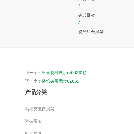
/
瓷砖展架
/
瓷砖组合展架
上一个：
出售瓷砖展示cz008灰色
下一个：
装饰砖展示架CZ035
产品分类
马赛克瓷砖展架
瓷砖展架
配套展具