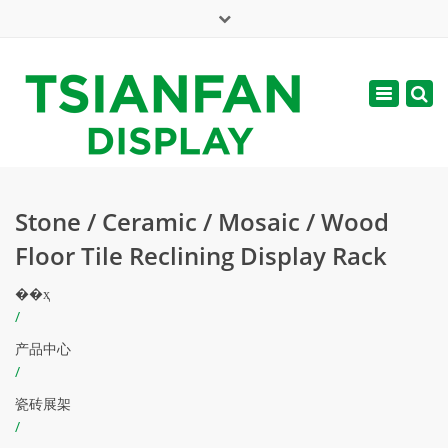
×
English
Toggle
周一 - 周六: 7:00 - 17:00
navigatio
web@tsianfan.com
Stone / Ceramic / Mosaic / Wood
Floor Tile Reclining Display Rack
��ҳ
/
产品中心
/
瓷砖展架
/