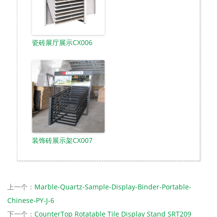
瓷砖展厅展示CX006
装饰砖展示架CX007
上一个：
Marble-Quartz-Sample-Display-Binder-Portable-
Chinese-PY-J-6
下一个：
CounterTop Rotatable Tile Display Stand SRT209