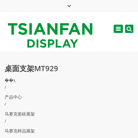
×
English
Toggle
周一 - 周六: 7:00 - 17:00
navigatio
web@tsianfan.com
桌面支架MT929
��ҳ
/
产品中心
/
马赛克瓷砖展架
/
马赛克样品展架