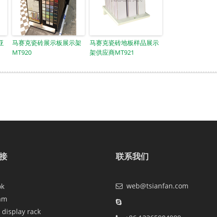
亚
马赛克瓷砖展示板展示架
马赛克瓷砖地板样品展示
MT920
架供应商MT921
接
联系我们
web@tsianfan.com
ok
am
 display rack