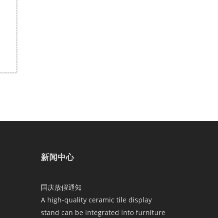
新闻中心
国庆放假通知
A high-quality ceramic tile display
stand can be integrated into furniture