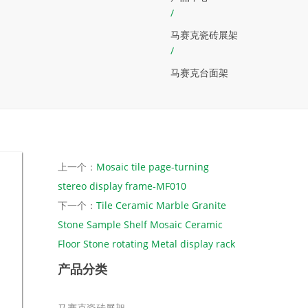
/
马赛克瓷砖展架
/
马赛克台面架
上一个：
Mosaic tile page-turning
stereo display frame-MF010
下一个：
Tile Ceramic Marble Granite
Stone Sample Shelf Mosaic Ceramic
Floor Stone rotating Metal display rack
产品分类
马赛克瓷砖展架