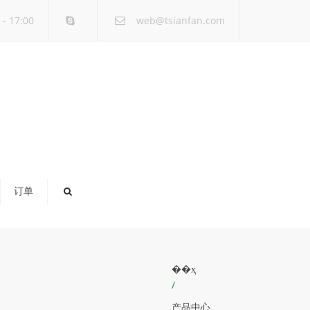
×
- 17:00
web@tsianfan.com
订单
��ҳ
/
产品中心