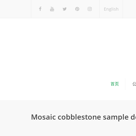
English
首页
Mosaic cobblestone sample d