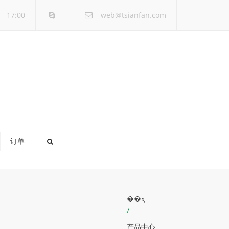
×
- 17:00
web@tsianfan.com
订单
��ҳ
/
产品中心