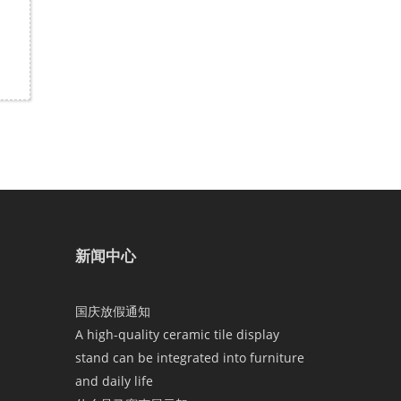
新闻中心
国庆放假通知
A high-quality ceramic tile display
stand can be integrated into furniture
and daily life