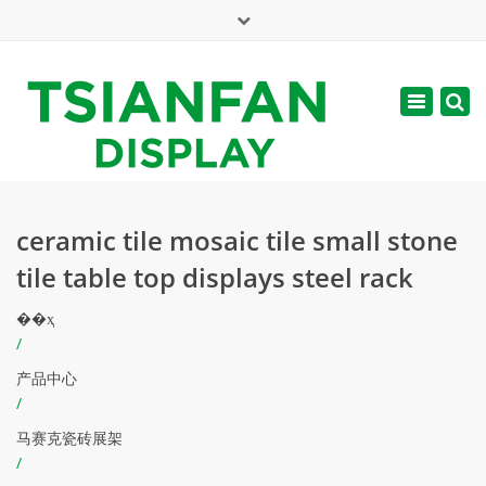
×
English
Toggle
周一 - 周六: 7:00 - 17:00
navigatio
web@tsianfan.com
ceramic tile mosaic tile small stone
tile table top displays steel rack
��ҳ
/
产品中心
/
马赛克瓷砖展架
/