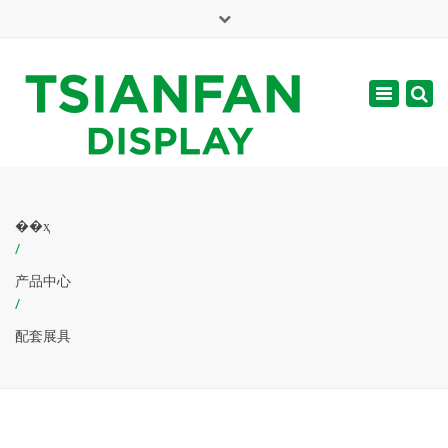
×
English
Toggle
周一 - 周六: 7:00 - 17:00
navigatio
web@tsianfan.com
��ҳ
/
产品中心
/
配套展具